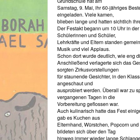
Grundschule hat am
Samstag, 9. Mai, ihr 60-jähriges Best
eingeladen. Viele kamen,
blieben lange und hatten sichtlich ih
Der Festakt begann um 10 Uhr in der
Schülerinnen und Schüler,
Lehrkräfte und Eltern standen gemei
Musik und viel Applaus.
Schon dort wurde deutlich, wie eng d
Anschließend verlagerte sich das Ge
sorgten Zirkusvorstellungen
für staunende Gesichter, in den Kla
angeschaut und
ausprobiert werden. Überall war zu sp
vergangenen Tagen in die
Vorbereitung geflossen war.
Auch kulinarisch hatte das Fest eini
gab es Kuchen aus
Elternhand, Würstchen, Popcorn und
bildeten sich über den Tag
hinweg immer wieder lange Schlang