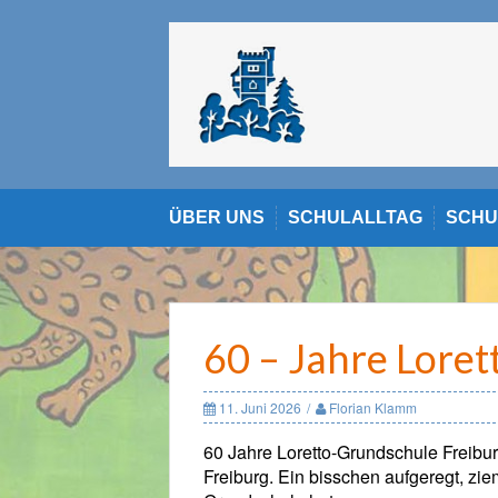
Skip
to
content
ÜBER UNS
SCHULALLTAG
SCHU
60 – Jahre Loret
11. Juni 2026
Florian Klamm
60 Jahre Loretto-Grundschule Freibu
Freiburg. Ein bisschen aufgeregt, ziem