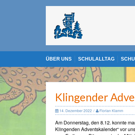
Skip
to
content
ÜBER UNS
SCHULALLTAG
SCHU
Klingender Adve
14. Dezember 2022
Florian Klamm
Am Donnerstag, den 8.12. konnte ma
Klingenden Adventskalender“ vor uns