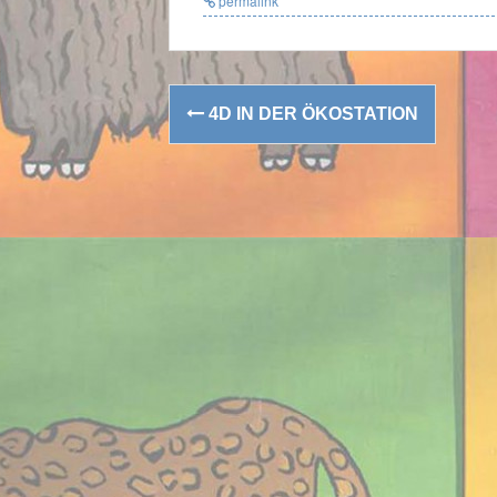
permalink
Post
4D IN DER ÖKOSTATION
navigation