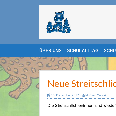
Skip
to
content
ÜBER UNS
SCHULALLTAG
SCHU
Neue Streitschli
15. Dezember 2017
Norbert Gurski
Die Streitschlichter/innen sind wieder